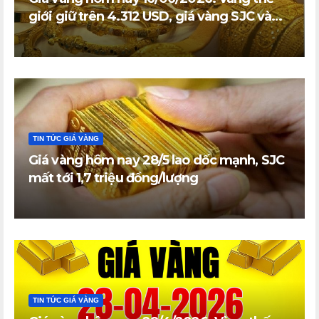
giới giữ trên 4.312 USD, giá vàng SJC và
vàng nhẫn trong nước đi ngang
TIN TỨC GIÁ VÀNG
Giá vàng hôm nay 28/5 lao dốc mạnh, SJC
mất tới 1,7 triệu đồng/lượng
TIN TỨC GIÁ VÀNG