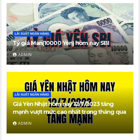
LÃI SUẤT NGÂN HÀNG
Tỷ giá Man(10000 Yên) hôm nay SBI
ADMIN
LÃI SUẤT NGÂN HÀNG
Giá Yên Nhật hôm nay 12/7/2023 tăng
mạnh vượt mức cao nhất trong tháng qua
ADMIN