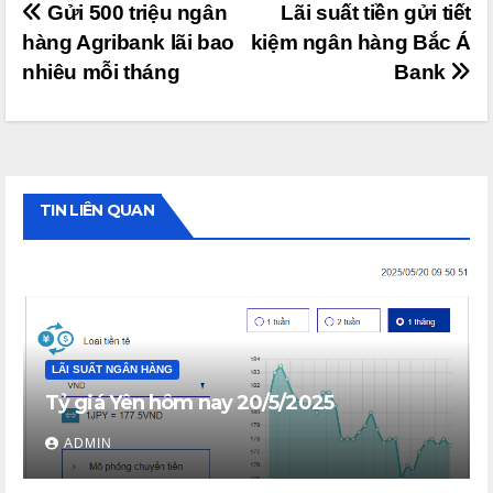
Điều
Gửi 500 triệu ngân
Lãi suất tiền gửi tiết
hàng Agribank lãi bao
kiệm ngân hàng Bắc Á
hướng
nhiêu mỗi tháng
Bank
bài
viết
TIN LIÊN QUAN
LÃI SUẤT NGÂN HÀNG
Tỷ giá Yên hôm nay 20/5/2025
ADMIN