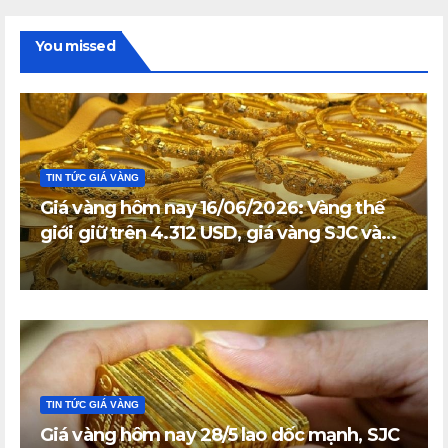
You missed
TIN TỨC GIÁ VÀNG
Giá vàng hôm nay 16/06/2026: Vàng thế
giới giữ trên 4.312 USD, giá vàng SJC và
vàng nhẫn trong nước đi ngang
TIN TỨC GIÁ VÀNG
Giá vàng hôm nay 28/5 lao dốc mạnh, SJC