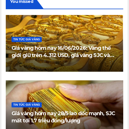
You missed
TIN TỨC GIÁ VÀNG
Giá vàng hôm nay 16/06/2026: Vàng thế
giới giữ trên 4.312 USD, giá vàng SJC và
vàng nhẫn trong nước đi ngang
TIN TỨC GIÁ VÀNG
Giá vàng hôm nay 28/5 lao dốc mạnh, SJC
mất tới 1,7 triệu đồng/lượng