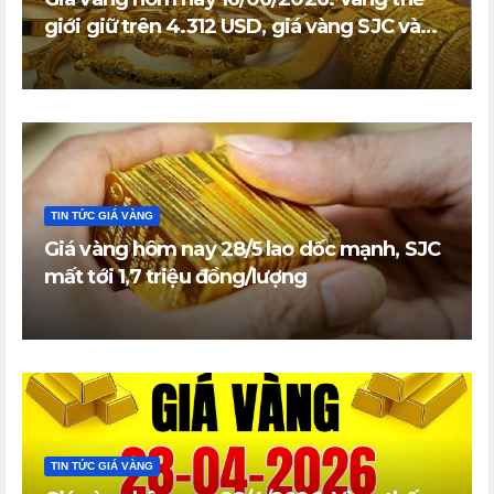
giới giữ trên 4.312 USD, giá vàng SJC và
vàng nhẫn trong nước đi ngang
TIN TỨC GIÁ VÀNG
Giá vàng hôm nay 28/5 lao dốc mạnh, SJC
mất tới 1,7 triệu đồng/lượng
TIN TỨC GIÁ VÀNG