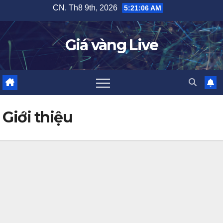
Skip
CN. Th8 9th, 2026
5:21:07 AM
to
content
Giá vàng Live
Giới thiệu