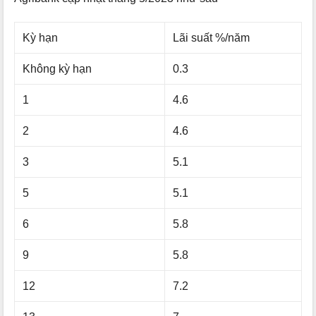
Kỳ hạn
Lãi suất %/năm
Không kỳ hạn
0.3
1
4.6
2
4.6
3
5.1
5
5.1
6
5.8
9
5.8
12
7.2