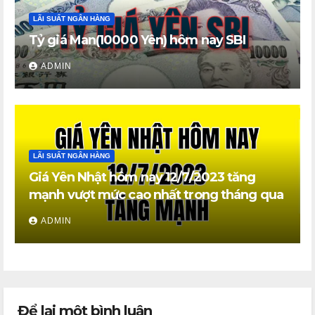
LÃI SUẤT NGÂN HÀNG
Tỷ giá Man(10000 Yên) hôm nay SBI
ADMIN
LÃI SUẤT NGÂN HÀNG
Giá Yên Nhật hôm nay 12/7/2023 tăng
mạnh vượt mức cao nhất trong tháng qua
ADMIN
Để lại một bình luận