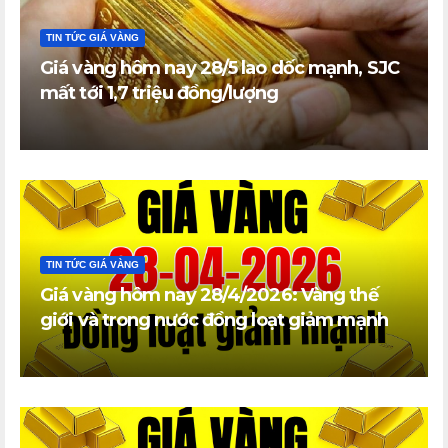
TIN TỨC GIÁ VÀNG
Giá vàng hôm nay 28/5 lao dốc mạnh, SJC
mất tới 1,7 triệu đồng/lượng
TIN TỨC GIÁ VÀNG
Giá vàng hôm nay 28/4/2026: Vàng thế
giới và trong nước đồng loạt giảm mạnh