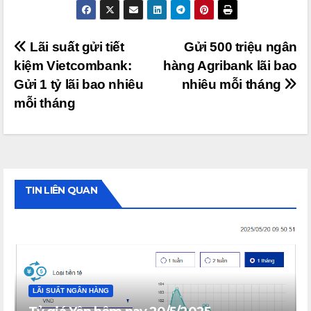
Điều
Lãi suất gửi tiết
Gửi 500 triệu ngân
kiệm Vietcombank:
hàng Agribank lãi bao
hướng
Gửi 1 tỷ lãi bao nhiêu
nhiêu mỗi tháng
bài
mỗi tháng
viết
TIN LIÊN QUAN
LÃI SUẤT NGÂN HÀNG