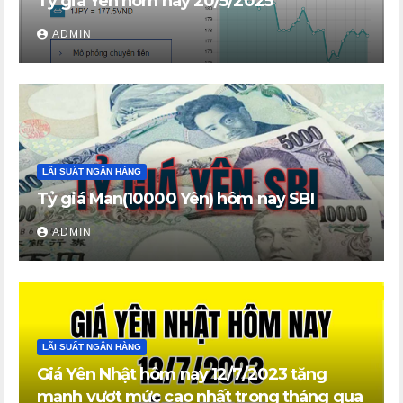
Tỷ giá Yên hôm nay 20/5/2025
ADMIN
LÃI SUẤT NGÂN HÀNG
Tỷ giá Man(10000 Yên) hôm nay SBI
ADMIN
LÃI SUẤT NGÂN HÀNG
Giá Yên Nhật hôm nay 12/7/2023 tăng
mạnh vượt mức cao nhất trong tháng qua