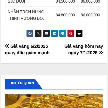
SJC DOJI
84.500.000
86.000.000
NHẪN TRÒN HƯNG
84.800.000
86.000.000
THỊNH VƯỢNG DOJI
Điều
Giá vàng 6/2/2025
Giá vàng hôm nay
quay đầu giảm mạnh
ngày 7/1/2025
hướng
bài
viết
TIN LIÊN QUAN