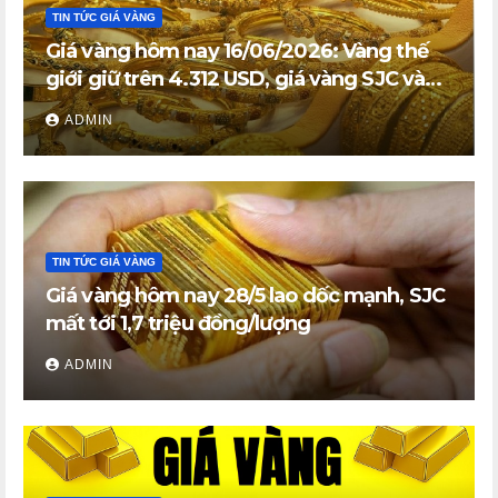
TIN TỨC GIÁ VÀNG
Giá vàng hôm nay 16/06/2026: Vàng thế
giới giữ trên 4.312 USD, giá vàng SJC và
vàng nhẫn trong nước đi ngang
ADMIN
TIN TỨC GIÁ VÀNG
Giá vàng hôm nay 28/5 lao dốc mạnh, SJC
mất tới 1,7 triệu đồng/lượng
ADMIN