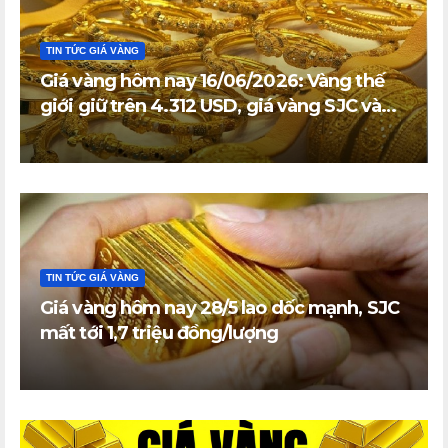
TIN TỨC GIÁ VÀNG
Giá vàng hôm nay 16/06/2026: Vàng thế
giới giữ trên 4.312 USD, giá vàng SJC và
vàng nhẫn trong nước đi ngang
TIN TỨC GIÁ VÀNG
Giá vàng hôm nay 28/5 lao dốc mạnh, SJC
mất tới 1,7 triệu đồng/lượng