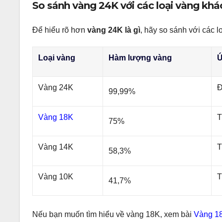
So sánh vàng 24K với các loại vàng khá
Để hiểu rõ hơn
vàng 24K là gì
, hãy so sánh với các l
Loại vàng
Hàm lượng vàng
Ứ
Vàng 24K
Đ
99,99%
Vàng 18K
T
75%
Vàng 14K
T
58,3%
Vàng 10K
T
41,7%
Nếu bạn muốn tìm hiểu về vàng 18K, xem bài
Vàng 18