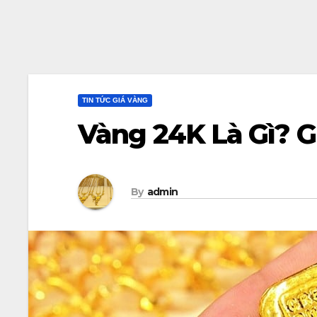
TIN TỨC GIÁ VÀNG
Vàng 24K Là Gì? 
By
admin