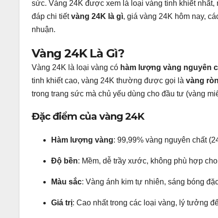
sức. Vàng 24K được xem là loại vàng tinh khiết nhất, m
đáp chi tiết
vàng 24K là gì
, giá vàng 24K hôm nay, các
nhuận.
Vàng 24K Là Gì?
Vàng 24K là loại vàng có
hàm lượng vàng nguyên c
tinh khiết cao, vàng 24K thường được gọi là
vàng rò
trong trang sức mà chủ yếu dùng cho đầu tư (vàng miế
Đặc điểm của vàng 24K
Hàm lượng vàng
: 99,99% vàng nguyên chất (2
Độ bền
: Mềm, dễ trầy xước, không phù hợp cho
Màu sắc
: Vàng ánh kim tự nhiên, sáng bóng đặc
Giá trị
: Cao nhất trong các loại vàng, lý tưởng để 