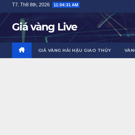
Skip
T7. Th8 8th, 2026
11:04:32 AM
to
content
Giá vàng Live
GIÁ VÀNG HẢI HẬU GIAO THỦY
VÀN