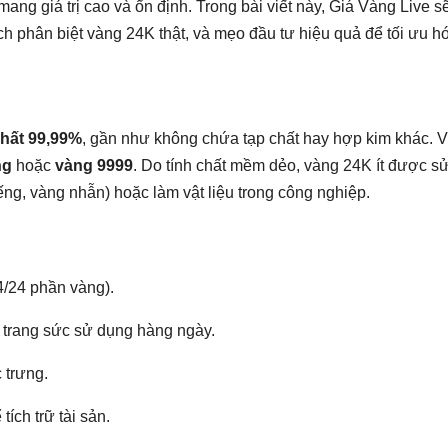
ang giá trị cao và ổn định. Trong bài viết này, Giá Vàng Live sẽ
h phân biệt vàng 24K thật, và mẹo đầu tư hiệu quả để tối ưu hó
hất 99,99%
, gần như không chứa tạp chất hay hợp kim khác. V
ng
hoặc
vàng 9999
. Do tính chất mềm dẻo, vàng 24K ít được s
ng, vàng nhẫn) hoặc làm vật liệu trong công nghiệp.
4/24 phần vàng).
 trang sức sử dụng hàng ngày.
 trưng.
tích trữ tài sản.