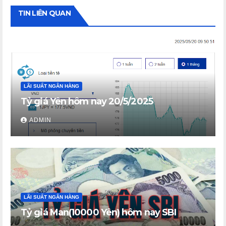
TIN LIÊN QUAN
LÃI SUẤT NGÂN HÀNG
Tỷ giá Yên hôm nay 20/5/2025
ADMIN
LÃI SUẤT NGÂN HÀNG
Tỷ giá Man(10000 Yên) hôm nay SBI