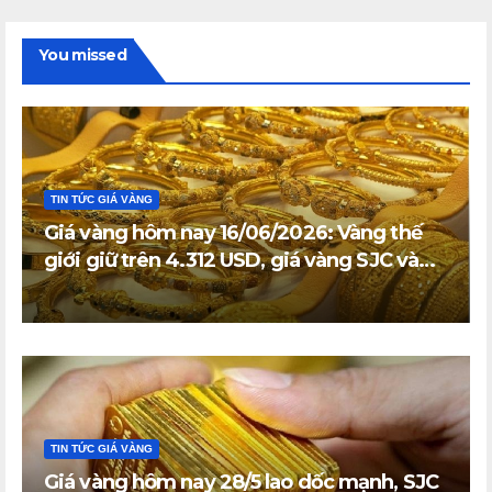
You missed
TIN TỨC GIÁ VÀNG
Giá vàng hôm nay 16/06/2026: Vàng thế
giới giữ trên 4.312 USD, giá vàng SJC và
vàng nhẫn trong nước đi ngang
TIN TỨC GIÁ VÀNG
Giá vàng hôm nay 28/5 lao dốc mạnh, SJC