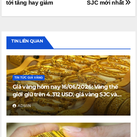
tới tăng hay giảm
SJC mới nhất
viết
TIN LIÊN QUAN
TIN TỨC GIÁ VÀNG
Giá vàng hôm nay 16/06/2026: Vàng thế
giới giữ trên 4.312 USD, giá vàng SJC và
vàng nhẫn trong nước đi ngang
ADMIN