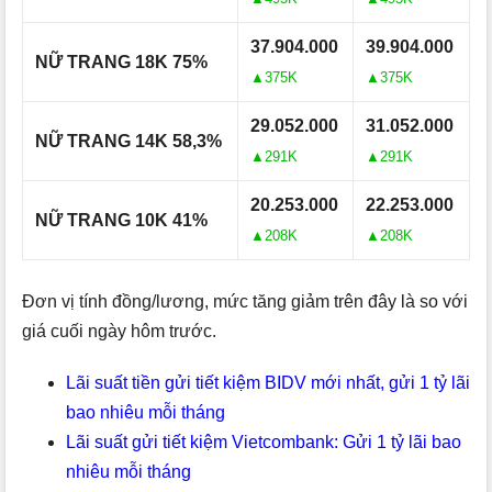
37.904.000
39.904.000
NỮ TRANG 18K 75%
▲375K
▲375K
29.052.000
31.052.000
NỮ TRANG 14K 58,3%
▲291K
▲291K
20.253.000
22.253.000
NỮ TRANG 10K 41%
▲208K
▲208K
Đơn vị tính đồng/lương, mức tăng giảm trên đây là so với
giá cuối ngày hôm trước.
Lãi suất tiền gửi tiết kiệm BIDV mới nhất, gửi 1 tỷ lãi
bao nhiêu mỗi tháng
Lãi suất gửi tiết kiệm Vietcombank: Gửi 1 tỷ lãi bao
nhiêu mỗi tháng