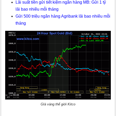
Lãi suất tiền gửi tiết kiệm ngân hàng MB: Gửi 1 tỷ
lãi bao nhiêu mỗi tháng
Gửi 500 triệu ngân hàng Agribank lãi bao nhiêu mỗi
tháng
GIá vàng thế giới Kitco