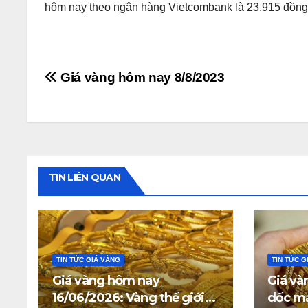
hôm nay theo ngân hàng Vietcombank là 23.915 đồng. 
Điều
Giá vàng hôm nay 8/8/2023
hướng
bài
viết
TIN LIÊN QUAN
TIN TỨC GIÁ VÀNG
TIN TỨC G
Giá vàng hôm nay
Giá và
16/06/2026: Vàng thế giới
dốc mạ