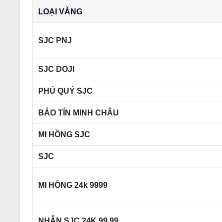
LOẠI VÀNG
SJC PNJ
SJC DOJI
PHÚ QUÝ SJC
BẢO TÍN MINH CHÂU
MI HỒNG SJC
SJC
MI HỒNG 24k 9999
NHẪN SJC 24K 99,99