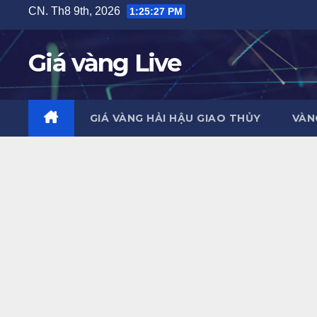
Skip
CN. Th8 9th, 2026
1:25:28 PM
to
content
Giá vàng Live
GIÁ VÀNG HẢI HẬU GIAO THỦY
VÀN