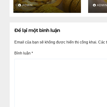
giữ trên 4.312 USD, giá vàng
triệu 
ADMIN
ADMI
SJC và vàng nhẫn trong
nước đi ngang
Để lại một bình luận
Email của bạn sẽ không được hiển thị công khai.
Các 
Bình luận
*