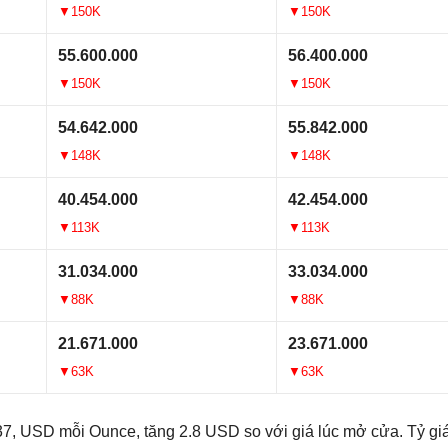
▼150K
▼150K
55.600.000
56.400.000
▼150K
▼150K
54.642.000
55.842.000
▼148K
▼148K
40.454.000
42.454.000
▼113K
▼113K
31.034.000
33.034.000
▼88K
▼88K
21.671.000
23.671.000
▼63K
▼63K
7, USD mỗi Ounce, tăng 2.8 USD so với giá lúc mở cửa. Tỷ g