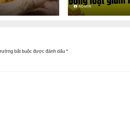
đồng/lượng
trong nước đồng loạt
N
ADMIN
mạnh
trường bắt buộc được đánh dấu
*