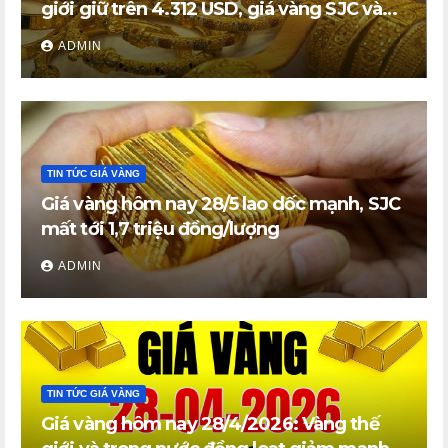
giới giữ trên 4.312 USD, giá vàng SJC và
vàng nhẫn trong nước đi ngang
ADMIN
TIN TỨC GIÁ VÀNG
Giá vàng hôm nay 28/5 lao dốc mạnh, SJC
mất tới 1,7 triệu đồng/lượng
ADMIN
TIN TỨC GIÁ VÀNG
Giá vàng hôm nay 28/4/2026: Vàng thế