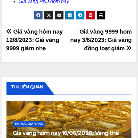
Giá vàng PNJ hôm nay
Điều
Giá vàng hôm nay
Giá vàng 9999 hom
12/8/2023: Giá vàng
nay 3/8/2023: Giá vàng
hướng
9999 giảm nhẹ
đồng loạt giảm
bài
viết
TIN LIÊN QUAN
TIN TỨC GIÁ VÀNG
Giá vàng hôm nay 16/06/2026: Vàng thế