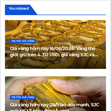
You missed
TIN TỨC GIÁ VÀNG
Giá vàng hôm nay 16/06/2026: Vàng thế
giới giữ trên 4.312 USD, giá vàng SJC và
vàng nhẫn trong nước đi ngang
TIN TỨC GIÁ VÀNG
Giá vàng hôm nay 28/5 lao dốc mạnh, SJC
mất tới 1,7 triệu đồng/lượng