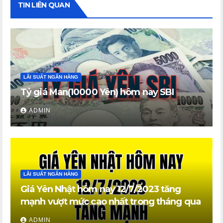
TIN LIÊN QUAN
LÃI SUẤT NGÂN HÀNG
Tỷ giá Man(10000 Yên) hôm nay SBI
ADMIN
LÃI SUẤT NGÂN HÀNG
Giá Yên Nhật hôm nay 12/7/2023 tăng
mạnh vượt mức cao nhất trong tháng qua
ADMIN