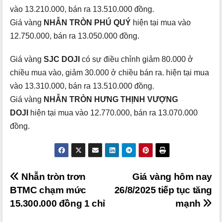
vào 13.210.000, bán ra 13.510.000 đồng.
Giá vàng
NHẪN TRÒN PHÚ QUÝ
hiện tại mua vào
12.750.000, bán ra 13.050.000 đồng.
Giá vàng
SJC DOJI
có sự điều chỉnh giảm 80.000 ở
chiều mua vào, giảm 30.000 ở chiều bán ra. hiện tại mua
vào 13.310.000, bán ra 13.510.000 đồng.
Giá vàng
NHẪN TRÒN HƯNG THỊNH VƯỢNG
DOJI
hiện tại mua vào 12.770.000, bán ra 13.070.000
đồng.
Điều
Nhẫn tròn trơn
Giá vàng hôm nay
BTMC chạm mức
26/8/2025 tiếp tục tăng
hướng
15.300.000 đồng 1 chỉ
mạnh
bài