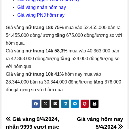
Giá vàng nhẫn hôm nay
Giá vàng PNJ hôm nay
Giá vàng
nữ trang 18k 75%
mua vào 52.455.000 bán ra
54.455.000 đồng/lượng
tăng
675.000 đồng/lượng so với
hôm qua.
Giá vàng
nữ trang 14k 58,3%
mua vào 40.363.000 bán
ra 42.363.000 đồng/lượng
tăng
524.000 đồng/lượng so
với hôm qua.
Giá vàng
nữ trang 10k 41%
hôm nay mua vào
28.344.000 bán ra 30.344.000 đồng/lượng
tăng
376.000
đồng/lượng so với hôm qua.
Điều
Giá vàng 9/4/2024,
Giá vàng hôm nay
nhẫn 9999 vượt mức
5/4/2024
hướng