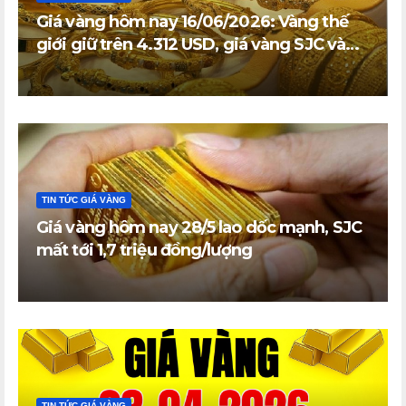
Giá vàng hôm nay 16/06/2026: Vàng thế
giới giữ trên 4.312 USD, giá vàng SJC và
vàng nhẫn trong nước đi ngang
TIN TỨC GIÁ VÀNG
Giá vàng hôm nay 28/5 lao dốc mạnh, SJC
mất tới 1,7 triệu đồng/lượng
TIN TỨC GIÁ VÀNG