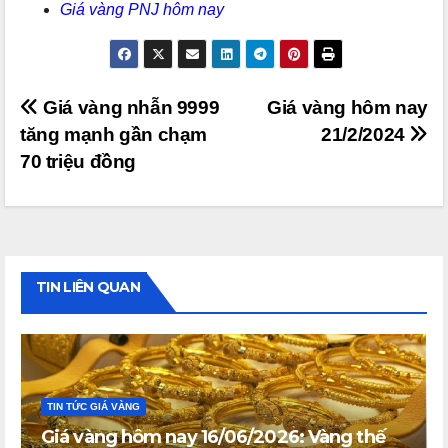
Giá vàng PNJ hôm nay
Điều
Giá vàng nhẫn 9999
Giá vàng hôm nay
tăng mạnh gần chạm
21/2/2024
hướng
70 triệu đồng
bài
viết
TIN LIÊN QUAN
TIN TỨC GIÁ VÀNG
Giá vàng hôm nay 16/06/2026: Vàng thế