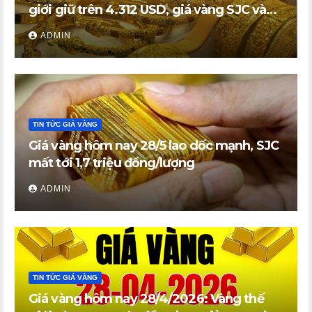
giới giữ trên 4.312 USD, giá vàng SJC và
vàng nhẫn trong nước đi ngang
ADMIN
TIN TỨC GIÁ VÀNG
Giá vàng hôm nay 28/5 lao dốc mạnh, SJC
mất tới 1,7 triệu đồng/lượng
ADMIN
TIN TỨC GIÁ VÀNG
Giá vàng hôm nay 28/4/2026: Vàng thế