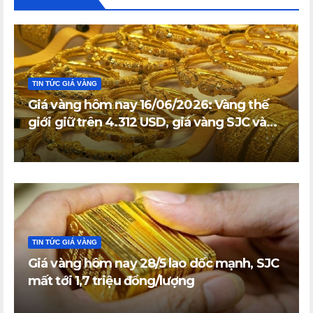
TIN TỨC GIÁ VÀNG
Giá vàng hôm nay 16/06/2026: Vàng thế
giới giữ trên 4.312 USD, giá vàng SJC và
vàng nhẫn trong nước đi ngang
TIN TỨC GIÁ VÀNG
Giá vàng hôm nay 28/5 lao dốc mạnh, SJC
mất tới 1,7 triệu đồng/lượng