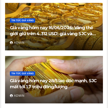
TIN TỨC GIÁ VÀNG
Giá vàng hôm nay 16/06/2026: Vàng thế
giới giữ trên 4.312 USD, giá vàng SJC và
vàng nhẫn trong nước đi ngang
ADMIN
TIN TỨC GIÁ VÀNG
Giá vàng hôm nay 28/5 lao dốc mạnh, SJC
mất tới 1,7 triệu đồng/lượng
ADMIN