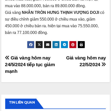
mua vào 88.000.000, bán ra 89.800.000 đồng.
Giá vàng
NHẪN TRÒN HƯNG THỊNH VƯỢNG DOJI
có
sự điều chỉnh giảm 550.000 ở chiều mua vào, giảm
450.000 ở chiều bán ra. hiện tại mua vào 75.550.000,
bán ra 77.100.000 đồng.
Điều
Giá vàng hôm nay
Giá vàng hôm nay
24/5/2024 tiếp tục giảm
22/5/2024
hướng
mạnh
bài
viết
TIN LIÊN QUAN