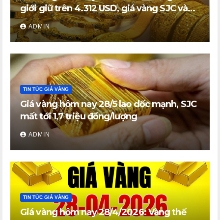
giới giữ trên 4.312 USD, giá vàng SJC và
vàng nhẫn trong nước đi ngang
ADMIN
TIN TỨC GIÁ VÀNG
Giá vàng hôm nay 28/5 lao dốc mạnh, SJC
mất tới 1,7 triệu đồng/lượng
ADMIN
TIN TỨC GIÁ VÀNG
Giá vàng hôm nay 28/4/2026: Vàng thế