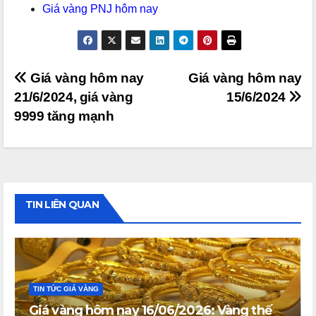
Giá vàng PNJ hôm nay
Điều
Giá vàng hôm nay
Giá vàng hôm nay
21/6/2024, giá vàng
15/6/2024
hướng
9999 tăng mạnh
bài
viết
TIN LIÊN QUAN
TIN TỨC GIÁ VÀNG
Giá vàng hôm nay 16/06/2026: Vàng thế