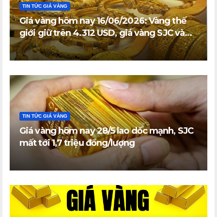
TIN TỨC GIÁ VÀNG
Giá vàng hôm nay 16/06/2026: Vàng thế
giới giữ trên 4.312 USD, giá vàng SJC và
vàng nhẫn trong nước đi ngang
TIN TỨC GIÁ VÀNG
Giá vàng hôm nay 28/5 lao dốc mạnh, SJC
mất tới 1,7 triệu đồng/lượng