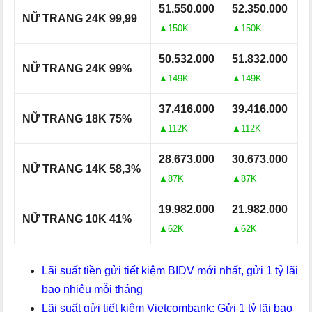
51.550.000
52.350.000
NỮ TRANG 24K 99,99
▲150K
▲150K
50.532.000
51.832.000
NỮ TRANG 24K 99%
▲149K
▲149K
37.416.000
39.416.000
NỮ TRANG 18K 75%
▲112K
▲112K
28.673.000
30.673.000
NỮ TRANG 14K 58,3%
▲87K
▲87K
19.982.000
21.982.000
NỮ TRANG 10K 41%
▲62K
▲62K
Lãi suất tiền gửi tiết kiệm BIDV mới nhất, gửi 1 tỷ lãi
bao nhiêu mỗi tháng
Lãi suất gửi tiết kiệm Vietcombank: Gửi 1 tỷ lãi bao