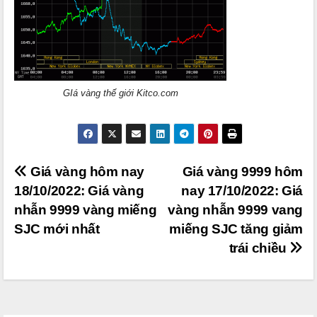
GIá vàng thế giới Kitco.com
Điều
Giá vàng hôm nay
Giá vàng 9999 hôm
18/10/2022: Giá vàng
nay 17/10/2022: Giá
hướng
nhẫn 9999 vàng miếng
vàng nhẫn 9999 vang
bài
SJC mới nhất
miếng SJC tăng giảm
viết
trái chiều