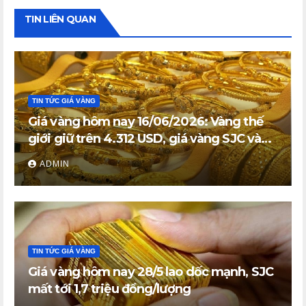
TIN LIÊN QUAN
TIN TỨC GIÁ VÀNG
Tải ngay trên CH Play
Giá vàng hôm nay 16/06/2026: Vàng thế
giới giữ trên 4.312 USD, giá vàng SJC và
vàng nhẫn trong nước đi ngang
ADMIN
TIN TỨC GIÁ VÀNG
Giá vàng hôm nay 28/5 lao dốc mạnh, SJC
mất tới 1,7 triệu đồng/lượng