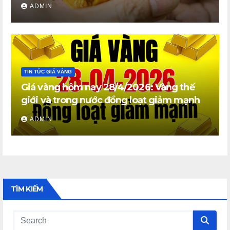
ADMIN
TIN TỨC GIÁ VÀNG
Giá vàng hôm nay 28/4/2026: Vàng thế
giới và trong nước đồng loạt giảm mạnh
ADMIN
TÌM KIẾM