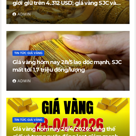
giới giữ trên 4.312 USD, giá vàng SJC và
vàng nhẫn trong nước đi ngang
ADMIN
TIN TỨC GIÁ VÀNG
Giá vàng hôm nay 28/5 lao dốc mạnh, SJC
mất tới 1,7 triệu đồng/lượng
ADMIN
TIN TỨC GIÁ VÀNG
Giá vàng hôm nay 28/4/2026: Vàng thế