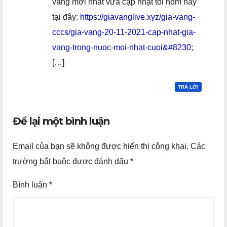
vàng mới nhất vừa cập nhật tối hôm nay
tại đây:
https://giavanglive.xyz/gia-vang-
cccs/gia-vang-20-11-2021-cap-nhat-gia-
vang-trong-nuoc-moi-nhat-cuoi&#8230
;
[…]
TRẢ LỜI
Để lại một bình luận
Email của bạn sẽ không được hiển thị công khai.
Các
trường bắt buộc được đánh dấu
*
Bình luận
*