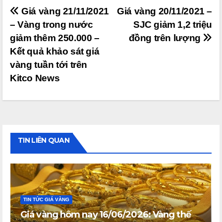
Điều
Giá vàng 21/11/2021
Giá vàng 20/11/2021 –
– Vàng trong nước
SJC giảm 1,2 triệu
hướng
giảm thêm 250.000 –
đồng trên lượng
bài
Kết quả khảo sát giá
viết
vàng tuần tới trên
Kitco News
TIN LIÊN QUAN
TIN TỨC GIÁ VÀNG
Giá vàng hôm nay 16/06/2026: Vàng thế