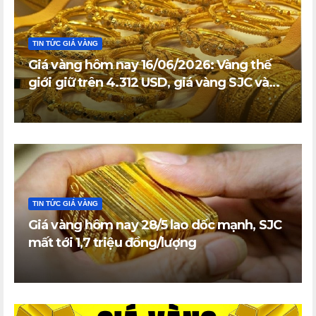
TIN TỨC GIÁ VÀNG
Giá vàng hôm nay 16/06/2026: Vàng thế
giới giữ trên 4.312 USD, giá vàng SJC và
vàng nhẫn trong nước đi ngang
TIN TỨC GIÁ VÀNG
Giá vàng hôm nay 28/5 lao dốc mạnh, SJC
mất tới 1,7 triệu đồng/lượng