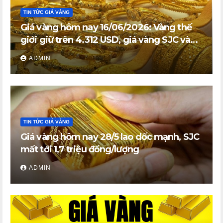
TIN TỨC GIÁ VÀNG
Giá vàng hôm nay 16/06/2026: Vàng thế
giới giữ trên 4.312 USD, giá vàng SJC và
vàng nhẫn trong nước đi ngang
ADMIN
TIN TỨC GIÁ VÀNG
Giá vàng hôm nay 28/5 lao dốc mạnh, SJC
mất tới 1,7 triệu đồng/lượng
ADMIN