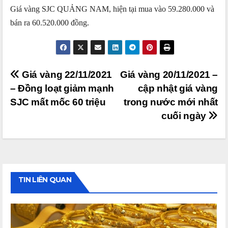
Giá vàng SJC QUẢNG NAM, hiện tại mua vào 59.280.000 và
bán ra 60.520.000 đồng.
Điều
Giá vàng 22/11/2021
Giá vàng 20/11/2021 –
– Đồng loạt giảm mạnh
cập nhật giá vàng
hướng
SJC mất mốc 60 triệu
trong nước mới nhất
bài
cuối ngày
viết
TIN LIÊN QUAN