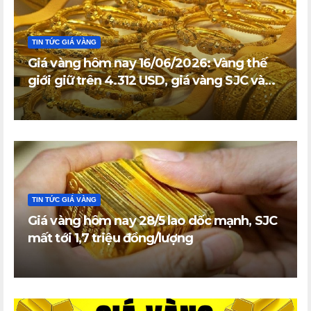
TIN TỨC GIÁ VÀNG
Giá vàng hôm nay 16/06/2026: Vàng thế
giới giữ trên 4.312 USD, giá vàng SJC và
vàng nhẫn trong nước đi ngang
TIN TỨC GIÁ VÀNG
Giá vàng hôm nay 28/5 lao dốc mạnh, SJC
mất tới 1,7 triệu đồng/lượng