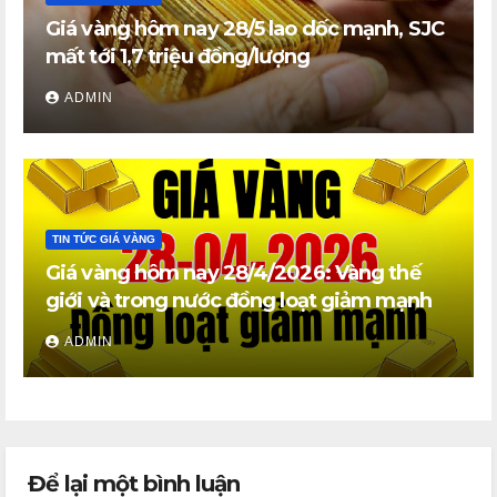
Giá vàng hôm nay 28/5 lao dốc mạnh, SJC
mất tới 1,7 triệu đồng/lượng
ADMIN
TIN TỨC GIÁ VÀNG
Giá vàng hôm nay 28/4/2026: Vàng thế
giới và trong nước đồng loạt giảm mạnh
ADMIN
Để lại một bình luận