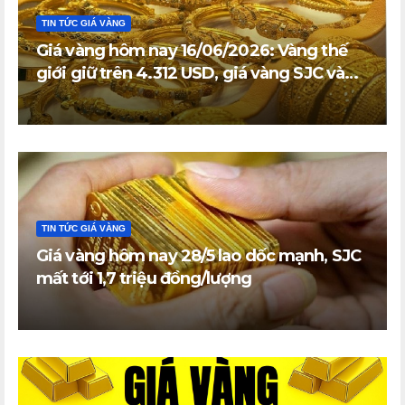
TIN TỨC GIÁ VÀNG
Giá vàng hôm nay 16/06/2026: Vàng thế
giới giữ trên 4.312 USD, giá vàng SJC và
vàng nhẫn trong nước đi ngang
TIN TỨC GIÁ VÀNG
Giá vàng hôm nay 28/5 lao dốc mạnh, SJC
mất tới 1,7 triệu đồng/lượng