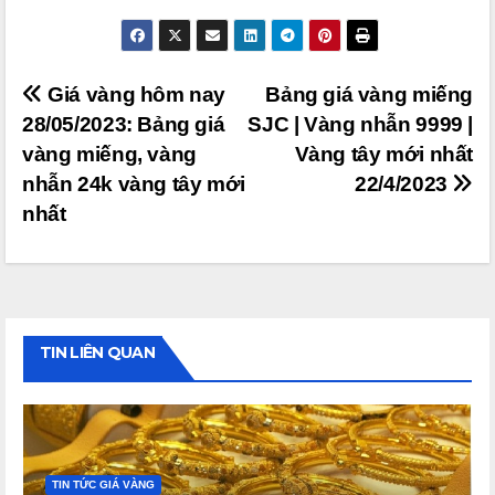
Điều
Giá vàng hôm nay
Bảng giá vàng miếng
28/05/2023: Bảng giá
SJC | Vàng nhẫn 9999 |
hướng
vàng miếng, vàng
Vàng tây mới nhất
bài
nhẫn 24k vàng tây mới
22/4/2023
viết
nhất
TIN LIÊN QUAN
TIN TỨC GIÁ VÀNG