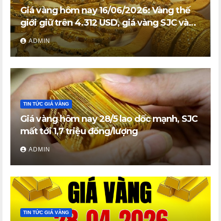
Giá vàng hôm nay 16/06/2026: Vàng thế
giới giữ trên 4.312 USD, giá vàng SJC và
vàng nhẫn trong nước đi ngang
ADMIN
TIN TỨC GIÁ VÀNG
Giá vàng hôm nay 28/5 lao dốc mạnh, SJC
mất tới 1,7 triệu đồng/lượng
ADMIN
TIN TỨC GIÁ VÀNG