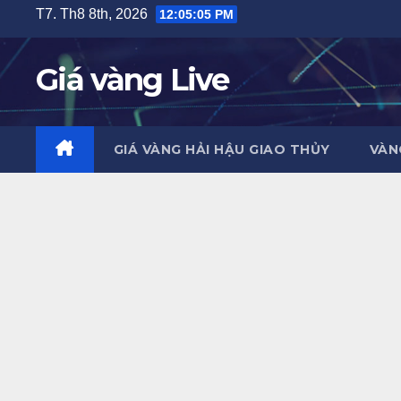
Skip
T7. Th8 8th, 2026
12:05:06 PM
to
content
Giá vàng Live
GIÁ VÀNG HẢI HẬU GIAO THỦY
VÀN