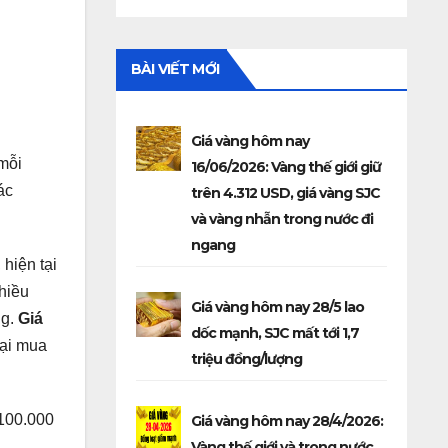
BÀI VIẾT MỚI
Giá vàng hôm nay
mỗi
16/06/2026: Vàng thế giới giữ
ác
trên 4.312 USD, giá vàng SJC
và vàng nhẫn trong nước đi
ngang
hiện tại
hiều
Giá vàng hôm nay 28/5 lao
ng.
Giá
dốc mạnh, SJC mất tới 1,7
tại mua
triệu đồng/lượng
.100.000
Giá vàng hôm nay 28/4/2026:
Vàng thế giới và trong nước