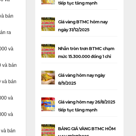
tiếp tục tăng mạnh
và bán
Giá vàng BTMC hôm nay
ngày 31/12/2025
án ra
Nhẫn tròn trơn BTMC chạm
000 và
mức 15.300.000 đồng 1 chỉ
0 và bán
Giá vàng hôm nay ngày
0 và bán
8/9/2025
000 và
Giá vàng hôm nay 26/8/2025
tiếp tục tăng mạnh
000 và
BẢNG GIÁ VÀNG BTMC HÔM
 và bán