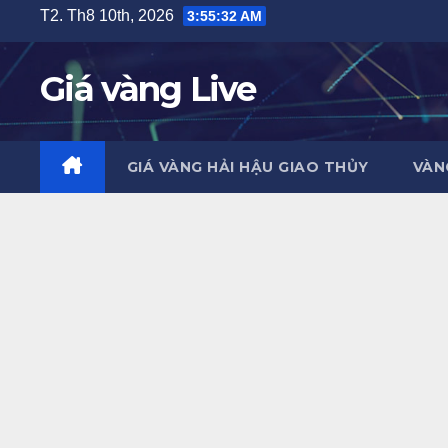
Skip
T2. Th8 10th, 2026
3:55:33 AM
to
content
Giá vàng Live
GIÁ VÀNG HẢI HẬU GIAO THỦY
VÀN