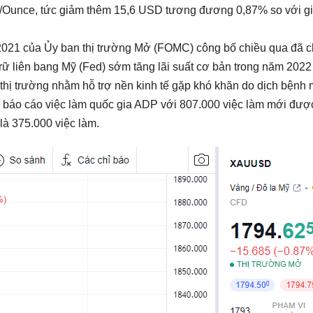
SD/Ounce, tức giảm thêm 15,6 USD tương đương 0,87% so với g
2021 của Ủy ban thị trường Mở (FOMC) công bố chiều qua đã ch
rữ liên bang Mỹ (Fed) sớm tăng lãi suất cơ bản trong năm 202
thị trường nhằm hỗ trợ nền kinh tế gặp khó khăn do dịch bệnh 
à báo cáo việc làm quốc gia ADP với 807.000 việc làm mới được
là 375.000 việc làm.