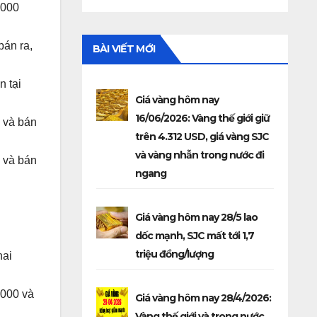
.000
bán ra,
BÀI VIẾT MỚI
n tại
Giá vàng hôm nay
16/06/2026: Vàng thế giới giữ
0 và bán
trên 4.312 USD, giá vàng SJC
và vàng nhẫn trong nước đi
0 và bán
ngang
Giá vàng hôm nay 28/5 lao
dốc mạnh, SJC mất tới 1,7
triệu đồng/lượng
hai
.000 và
Giá vàng hôm nay 28/4/2026:
Vàng thế giới và trong nước