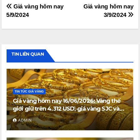
Điều
Giá vàng hôm nay
Giá vàng hôm nay
5/9/2024
3/9/2024
hướng
bài
viết
TIN LIÊN QUAN
TIN TỨC GIÁ VÀNG
Giá vàng hôm nay 16/06/2026: Vàng thế
giới giữ trên 4.312 USD, giá vàng SJC và
vàng nhẫn trong nước đi ngang
ADMIN