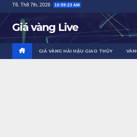
Skip
T6. Th8 7th, 2026
10:59:24 AM
to
content
Giá vàng Live
GIÁ VÀNG HẢI HẬU GIAO THỦY
VÀN