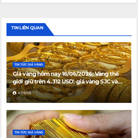
TIN LIÊN QUAN
TIN TỨC GIÁ VÀNG
Giá vàng hôm nay 16/06/2026: Vàng thế
giới giữ trên 4.312 USD, giá vàng SJC và
vàng nhẫn trong nước đi ngang
ADMIN
TIN TỨC GIÁ VÀNG