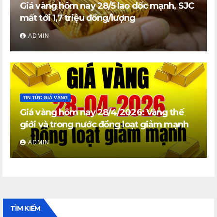
Giá vàng hôm nay 28/5 lao dốc mạnh, SJC
mất tới 1,7 triệu đồng/lượng
ADMIN
TIN TỨC GIÁ VÀNG
Giá vàng hôm nay 28/4/2026: Vàng thế
giới và trong nước đồng loạt giảm mạnh
ADMIN
TÌM KIẾM