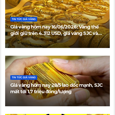
TIN TỨC GIÁ VÀNG
Giá vàng hôm nay 16/06/2026: Vàng thế
giới giữ trên 4.312 USD, giá vàng SJC và
vàng nhẫn trong nước đi ngang
TIN TỨC GIÁ VÀNG
Giá vàng hôm nay 28/5 lao dốc mạnh, SJC
mất tới 1,7 triệu đồng/lượng