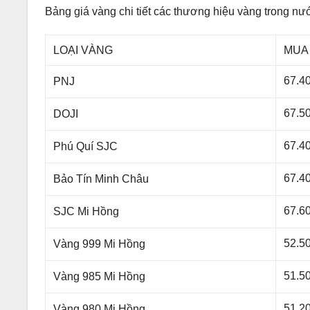
Bảng giá vàng chi tiết các thương hiệu vàng trong nư
LOẠI VÀNG
MUA
67.4
PNJ
67.5
DOJI
67.4
Phú Quí SJC
67.4
Bảo Tín Minh Châu
67.6
SJC Mi Hồng
52.5
Vàng 999 Mi Hồng
51.5
Vàng 985 Mi Hồng
51.2
Vàng 980 Mi Hồng