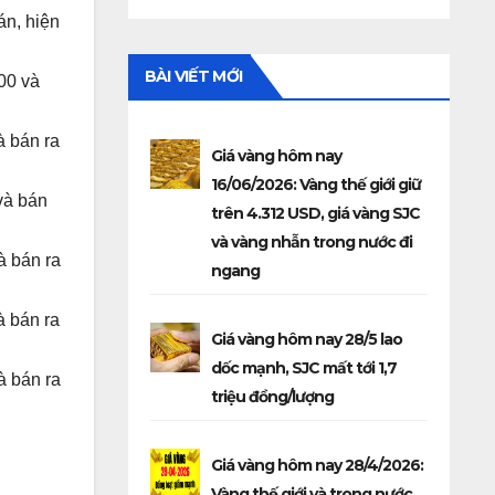
án, hiện
BÀI VIẾT MỚI
00 và
à bán ra
Giá vàng hôm nay
16/06/2026: Vàng thế giới giữ
và bán
trên 4.312 USD, giá vàng SJC
và vàng nhẫn trong nước đi
à bán ra
ngang
à bán ra
Giá vàng hôm nay 28/5 lao
dốc mạnh, SJC mất tới 1,7
à bán ra
triệu đồng/lượng
Giá vàng hôm nay 28/4/2026:
Vàng thế giới và trong nước