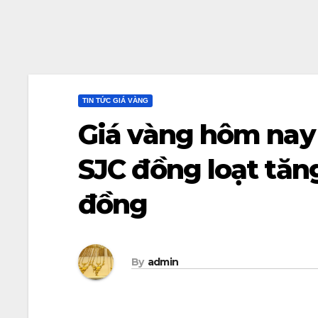
TIN TỨC GIÁ VÀNG
Giá vàng hôm nay 
SJC đồng loạt tă
đồng
By
admin