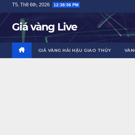
Skip
T5. Th8 6th, 2026
12:38:57 PM
to
content
Giá vàng Live
GIÁ VÀNG HẢI HẬU GIAO THỦY
VÀN