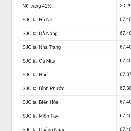
20.2
Nữ trang 41%
67.4
SJC tại Hà Nội
67.4
SJC tại Đà Nẵng
67.4
SJC tại Nha Trang
67.4
SJC tại Cà Mau
67.3
SJC tại Huế
67.3
SJC tại Bình Phước
67.4
SJC tại Biên Hòa
67.4
SJC tại Miền Tây
67.4
SJC tại Quảng Ngãi