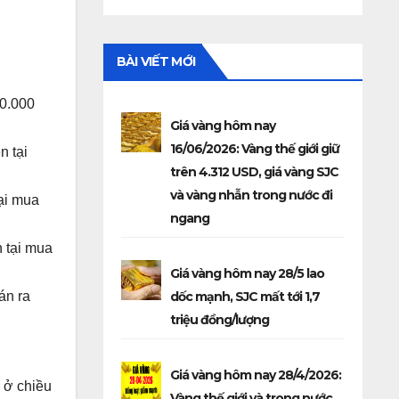
BÀI VIẾT MỚI
00.000
Giá vàng hôm nay
16/06/2026: Vàng thế giới giữ
n tại
trên 4.312 USD, giá vàng SJC
và vàng nhẫn trong nước đi
ại mua
ngang
 tại mua
Giá vàng hôm nay 28/5 lao
dốc mạnh, SJC mất tới 1,7
án ra
triệu đồng/lượng
Giá vàng hôm nay 28/4/2026:
 ở chiều
Vàng thế giới và trong nước