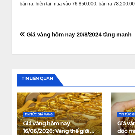
bán ra. hiện tại mua vào 76.850.000, bán ra 78.200.0
Điều
Giá vàng hôm nay 20/8/2024 tăng mạnh
hướng
bài
viết
TIN LIÊN QUAN
TIN TỨC GIÁ VÀNG
TIN TỨC G
Giá vàng hôm nay
Giá và
16/06/2026: Vàng thế giới
dốc mạ