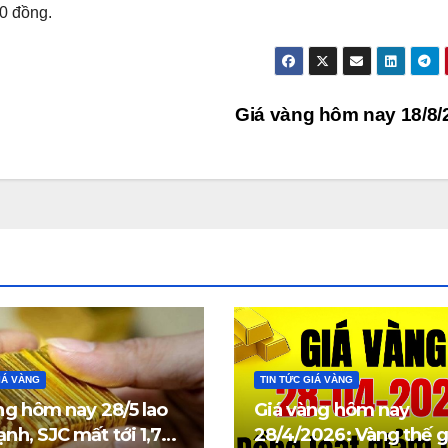
00 đồng.
Giá vàng hôm nay 18/8
IÁ VÀNG
TIN TỨC GIÁ VÀNG
ng hôm nay 28/5 lao
Giá vàng hôm nay
nh, SJC mất tới 1,7
28/4/2026: Vàng thế g