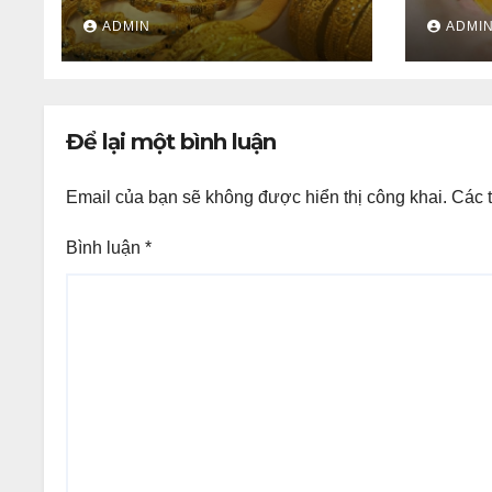
giữ trên 4.312 USD, giá vàng
triệu 
ADMIN
ADMI
SJC và vàng nhẫn trong
nước đi ngang
Để lại một bình luận
Email của bạn sẽ không được hiển thị công khai.
Các 
Bình luận
*