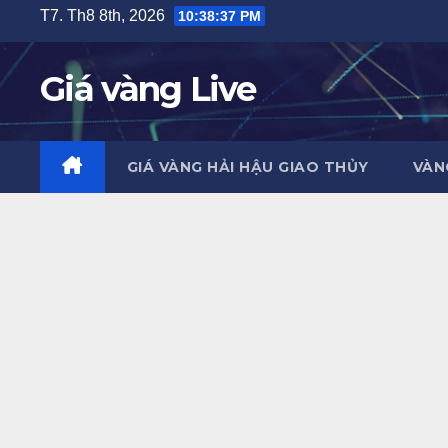
Skip
T7. Th8 8th, 2026
10:38:38 PM
to
content
Giá vàng Live
GIÁ VÀNG HẢI HẬU GIAO THỦY
VÀN