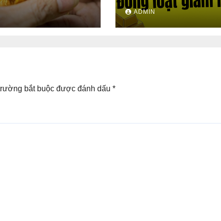
đồng/lượng
trong nước đồng loạt
N
ADMIN
mạnh
trường bắt buộc được đánh dấu
*