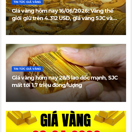
TIN TỨC GIÁ VÀNG
Giá vàng hôm nay 16/06/2026: Vàng thế
giới giữ trên 4.312 USD, giá vàng SJC và
vàng nhẫn trong nước đi ngang
TIN TỨC GIÁ VÀNG
Giá vàng hôm nay 28/5 lao dốc mạnh, SJC
mất tới 1,7 triệu đồng/lượng