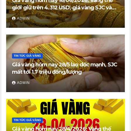
Giá vàng hôm nay 16/06/2026: Vàng thế
giới giữ trên 4.312 USD, giá vàng SJC và
vàng nhẫn trong nước đi ngang
ADMIN
TIN TỨC GIÁ VÀNG
Giá vàng hôm nay 28/5 lao dốc mạnh, SJC
mất tới 1,7 triệu đồng/lượng
ADMIN
TIN TỨC GIÁ VÀNG
Giá vàng hôm nay 28/4/2026: Vàng thế