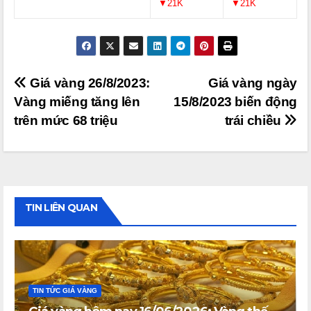
▼21K
▼21K
Điều
Giá vàng 26/8/2023:
Giá vàng ngày
Vàng miếng tăng lên
15/8/2023 biến động
hướng
trên mức 68 triệu
trái chiều
bài
viết
TIN LIÊN QUAN
TIN TỨC GIÁ VÀNG