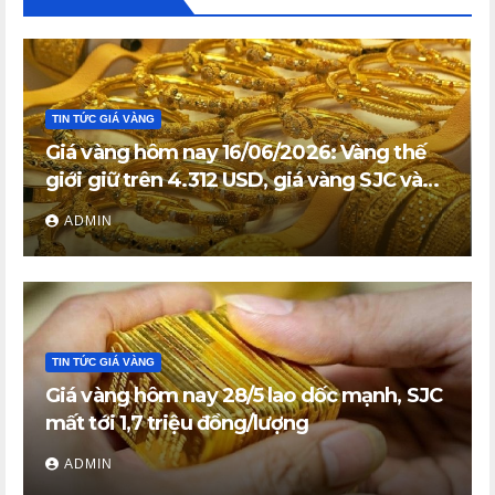
TIN TỨC GIÁ VÀNG
Giá vàng hôm nay 16/06/2026: Vàng thế
giới giữ trên 4.312 USD, giá vàng SJC và
vàng nhẫn trong nước đi ngang
ADMIN
TIN TỨC GIÁ VÀNG
Giá vàng hôm nay 28/5 lao dốc mạnh, SJC
mất tới 1,7 triệu đồng/lượng
ADMIN