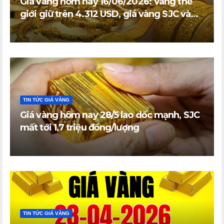
Giá vàng hôm nay 16/06/2026: Vàng thế
giới giữ trên 4.312 USD, giá vàng SJC và
vàng nhẫn trong nước đi ngang
TIN TỨC GIÁ VÀNG
Giá vàng hôm nay 28/5 lao dốc mạnh, SJC
mất tới 1,7 triệu đồng/lượng
TIN TỨC GIÁ VÀNG