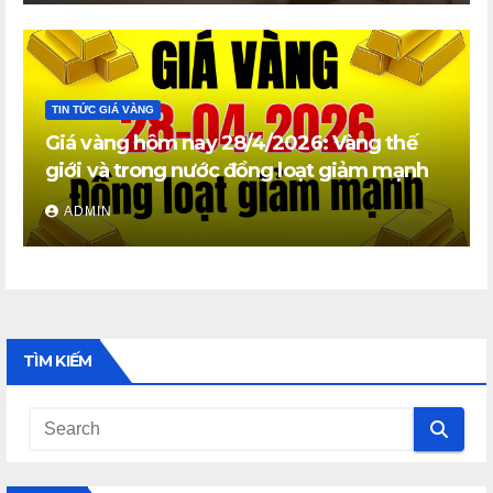
TIN TỨC GIÁ VÀNG
Giá vàng hôm nay 28/4/2026: Vàng thế
giới và trong nước đồng loạt giảm mạnh
ADMIN
TÌM KIẾM