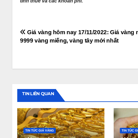
tính thuế và các khoản phí.
Điều
Giá vàng hôm nay 17/11/2022: Giá vàng 
9999 vàng miếng, vàng tây mới nhất
hướng
bài
viết
TIN LIÊN QUAN
TIN TỨC GIÁ VÀNG
TIN TỨC G