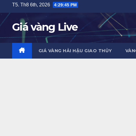
Skip
T5. Th8 6th, 2026
4:29:47 PM
to
content
Giá vàng Live
GIÁ VÀNG HẢI HẬU GIAO THỦY
VÀN