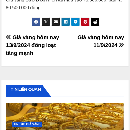
80.500.000 đồng.
Điều
Giá vàng hôm nay
Giá vàng hôm nay
13/9/2024 đồng loạt
11/9/2024
hướng
tăng mạnh
bài
viết
TIN LIÊN QUAN
TIN TỨC GIÁ VÀNG