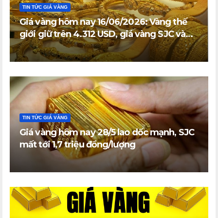
TIN TỨC GIÁ VÀNG
Giá vàng hôm nay 16/06/2026: Vàng thế
giới giữ trên 4.312 USD, giá vàng SJC và
vàng nhẫn trong nước đi ngang
TIN TỨC GIÁ VÀNG
Giá vàng hôm nay 28/5 lao dốc mạnh, SJC
mất tới 1,7 triệu đồng/lượng