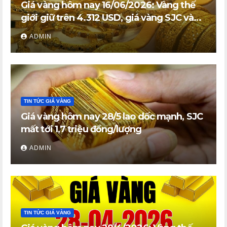
Giá vàng hôm nay 16/06/2026: Vàng thế
giới giữ trên 4.312 USD, giá vàng SJC và
vàng nhẫn trong nước đi ngang
ADMIN
TIN TỨC GIÁ VÀNG
Giá vàng hôm nay 28/5 lao dốc mạnh, SJC
mất tới 1,7 triệu đồng/lượng
ADMIN
TIN TỨC GIÁ VÀNG