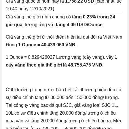
Giá vàng quốc tế hôm nay là
1,758.22 USD
(cập nhật lúc
10:40 ngày 12/10/2021).
Giá vàng thế giới nhìn chung có
tăng 0.23% trong 24
giờ qua
, tương ứng với
tăng 4.09 USD/Ounce
.
Giá vàng thế giới ở thời điểm hiện tại qui đổi ra Việt Nam
Đồng
1 Ounce = 40.439.060 VNĐ
.
1 Ounce = 0.829426027 Lượng vàng (cây vàng), vậy
1
cây vàng theo giá thế giới là 48.755.475 VNĐ
.
Ở thị trường trong nước hầu hết các thương hiệu đều có
sự điều chỉnh tăng từ 30.000 đến 150.000 đồng/ lượng.
Tại công ty vàng bạc đá quí SJC, giá vàng loại SJC 1L,
10L có sự điều chỉnh tăng 20.000 đồng/lượng ở chiều
mua vào và tăng 20.000 đồng/lượng ở chiều bán ra. Mức
giá hiện tại là: 57.730.000 – 58.800.000 đồng/lượng