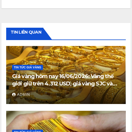
TIN LIÊN QUAN
TIN TỨC GIÁ VÀNG
Giá vàng hôm nay 16/06/2026: Vàng thế
giới giữ trên 4.312 USD, giá vàng SJC và
vàng nhẫn trong nước đi ngang
ADMIN