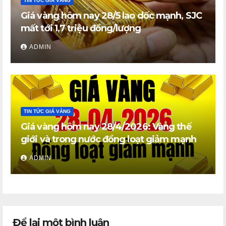
TIN TỨC GIÁ VÀNG
Giá vàng hôm nay 28/5 lao dốc mạnh, SJC
mất tới 1,7 triệu đồng/lượng
ADMIN
TIN TỨC GIÁ VÀNG
Giá vàng hôm nay 28/4/2026: Vàng thế
giới và trong nước đồng loạt giảm mạnh
ADMIN
Để lại một bình luận