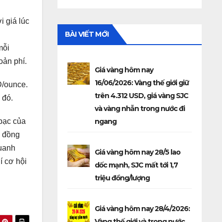
 giá lúc
BÀI VIẾT MỚI
mỗi
oản phí.
Giá vàng hôm nay
16/06/2026: Vàng thế giới giữ
D/ounce.
trên 4.312 USD, giá vàng SJC
 đó.
và vàng nhẫn trong nước đi
ngang
 bạc của
à đồng
quanh
Giá vàng hôm nay 28/5 lao
í cơ hội
dốc mạnh, SJC mất tới 1,7
triệu đồng/lượng
Giá vàng hôm nay 28/4/2026:
Vàng thế giới và trong nước