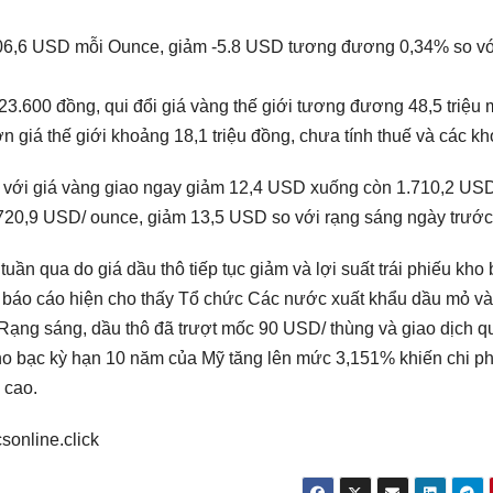
06,6 USD mỗi Ounce, giảm -5.8 USD tương đương 0,34% so với
.600 đồng, qui đổi giá vàng thế giới tương đương 48,5 triệu 
 giá thế giới khoảng 18,1 triệu đồng, chưa tính thuế và các kh
ốc” với giá vàng giao ngay giảm 12,4 USD xuống còn 1.710,2 US
.720,9 USD/ ounce, giảm 13,5 USD so với rạng sáng ngày trước
uần qua do giá dầu thô tiếp tục giảm và lợi suất trái phiếu kho
khi báo cáo hiện cho thấy Tổ chức Các nước xuất khẩu dầu mỏ v
Rạng sáng, dầu thô đã trượt mốc 90 USD/ thùng và giao dịch 
kho bạc kỳ hạn 10 năm của Mỹ tăng lên mức 3,151% khiến chi ph
 cao.
sonline.click