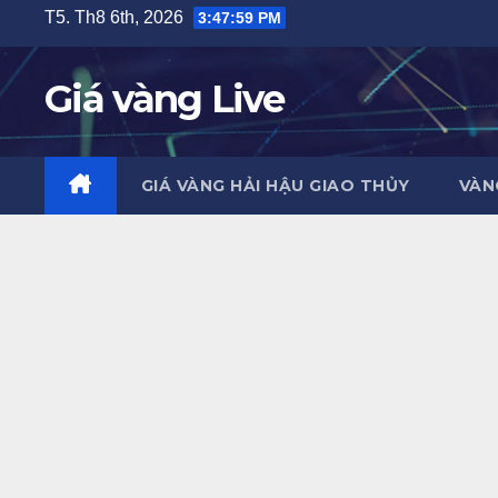
Skip
T5. Th8 6th, 2026
3:48:00 PM
to
content
Giá vàng Live
GIÁ VÀNG HẢI HẬU GIAO THỦY
VÀN