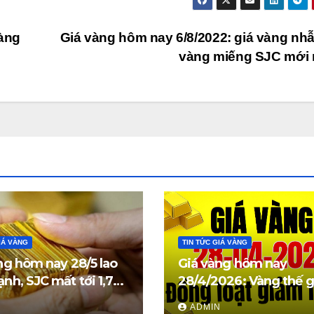
vàng
Giá vàng hôm nay 6/8/2022: giá vàng nh
vàng miếng SJC mới
IÁ VÀNG
TIN TỨC GIÁ VÀNG
ng hôm nay 28/5 lao
Giá vàng hôm nay
nh, SJC mất tới 1,7
28/4/2026: Vàng thế g
đồng/lượng
trong nước đồng loạt
N
ADMIN