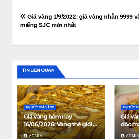
Điều
Giá vàng 1/9/2022: giá vàng nhẫn 9999 
miếng SJC mới nhất
hướng
bài
viết
TIN LIÊN QUAN
TIN TỨC GIÁ VÀNG
TIN TỨC G
Giá vàng hôm nay
Giá và
16/06/2026: Vàng thế giới
dốc mạ
giữ trên 4.312 USD, giá vàng
triệu 
ADMIN
ADMI