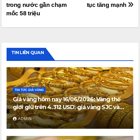
trong nước gần chạm
tục tăng mạnh
bài
mốc 58 triệu
viết
TIN LIÊN QUAN
TIN TỨC GIÁ VÀNG
Giá vàng hôm nay 16/06/2026: Vàng thế
giới giữ trên 4.312 USD, giá vàng SJC và
vàng nhẫn trong nước đi ngang
ADMIN