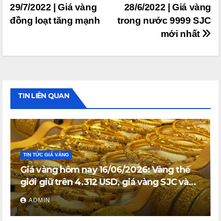
29/7/2022 | Giá vàng
28/6/2022 | Giá vàng
hướng
đồng loạt tăng mạnh
trong nước 9999 SJC
bài
mới nhất
viết
TIN LIÊN QUAN
TIN TỨC GIÁ VÀNG
Giá vàng hôm nay 16/06/2026: Vàng thế
giới giữ trên 4.312 USD, giá vàng SJC và
vàng nhẫn trong nước đi ngang
ADMIN