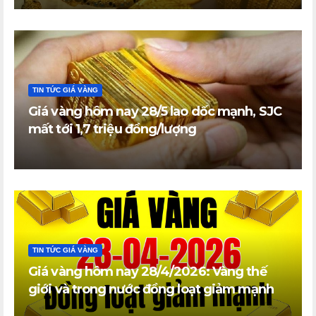
TIN TỨC GIÁ VÀNG
Giá vàng hôm nay 28/5 lao dốc mạnh, SJC
mất tới 1,7 triệu đồng/lượng
TIN TỨC GIÁ VÀNG
Giá vàng hôm nay 28/4/2026: Vàng thế
giới và trong nước đồng loạt giảm mạnh