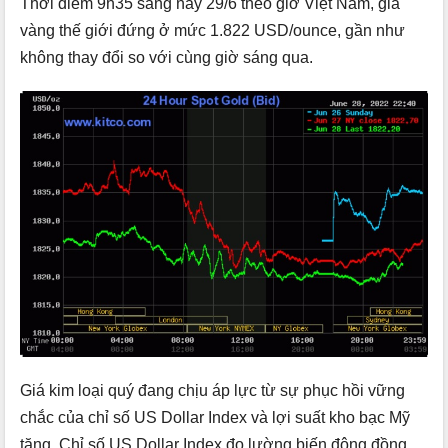
Thời điểm 9h35 sáng nay 29/6 theo giờ Việt Nam, giá
vàng thế giới đứng ở mức 1.822 USD/ounce, gần như
không thay đổi so với cùng giờ sáng qua.
Giá kim loại quý đang chịu áp lực từ sự phục hồi vững
chắc của chỉ số US Dollar Index và lợi suất kho bạc Mỹ
tăng. Chỉ số US Dollar Index đo lường biến động đồng