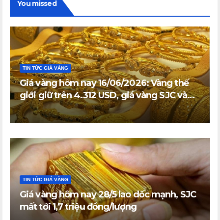
You missed
TIN TỨC GIÁ VÀNG
Giá vàng hôm nay 16/06/2026: Vàng thế
giới giữ trên 4.312 USD, giá vàng SJC và
vàng nhẫn trong nước đi ngang
TIN TỨC GIÁ VÀNG
Giá vàng hôm nay 28/5 lao dốc mạnh, SJC
mất tới 1,7 triệu đồng/lượng