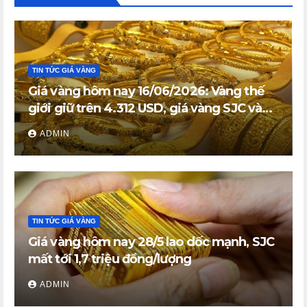
TIN TỨC GIÁ VÀNG
Giá vàng hôm nay 16/06/2026: Vàng thế
giới giữ trên 4.312 USD, giá vàng SJC và
vàng nhẫn trong nước đi ngang
ADMIN
TIN TỨC GIÁ VÀNG
Giá vàng hôm nay 28/5 lao dốc mạnh, SJC
mất tới 1,7 triệu đồng/lượng
ADMIN