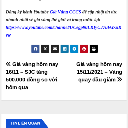
Đăng ký kênh Youtube
Giá Vàng CCCS
để cập nhật tin tức
nhanh nhất về giá vàng thế giới và trong nước tại:
https://www.youtube.com/channel/UCegp90LKIyUJ7ulAi7siK
vw
Điều
Giá vàng hôm nay
Giá vàng hôm nay
16/11 – SJC tăng
15/11/2021 – Vàng
hướng
500.000 đồng so với
quay đầu giảm
bài
hôm qua
viết
TIN LIÊN QUAN