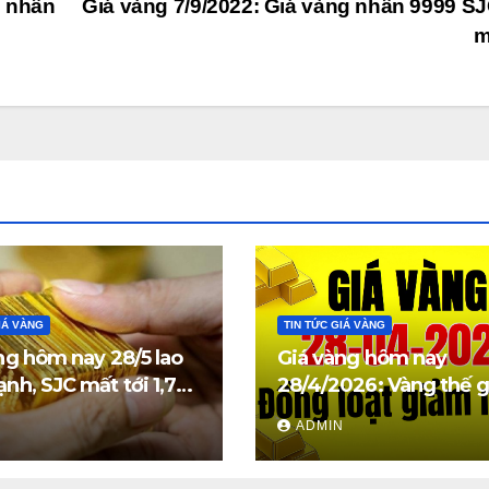
 nhẫn
Giá vàng 7/9/2022: Giá vàng nhẫn 9999 S
m
IÁ VÀNG
TIN TỨC GIÁ VÀNG
ng hôm nay 28/5 lao
Giá vàng hôm nay
nh, SJC mất tới 1,7
28/4/2026: Vàng thế g
đồng/lượng
trong nước đồng loạt
N
ADMIN
mạnh