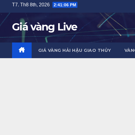
Skip
T7. Th8 8th, 2026
2:41:07 PM
to
content
Giá vàng Live
GIÁ VÀNG HẢI HẬU GIAO THỦY
VÀN