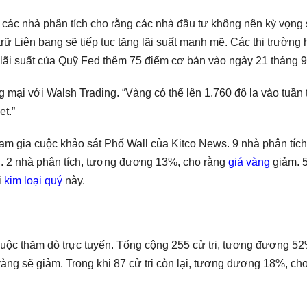
, các nhà phân tích cho rằng các nhà đầu tư không nên kỳ vọng
rữ Liên bang sẽ tiếp tục tăng lãi suất mạnh mẽ. Các thị trường 
ãi suất của Quỹ Fed thêm 75 điểm cơ bản vào ngày 21 tháng 9
mại với Walsh Trading. “Vàng có thể lên 1.760 đô la vào tuần t
ẹt.”
ham gia cuộc khảo sát Phố Wall của Kitco News. 9 nhà phân tíc
i. 2 nhà phân tích, tương đương 13%, cho rằng
giá vàng
giảm. 
i
kim loại quý
này.
cuộc thăm dò trực tuyến. Tổng cộng 255 cử tri, tương đương 52
g sẽ giảm. Trong khi 87 cử tri còn lại, tương đương 18%, cho