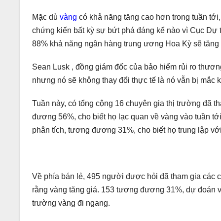
Mặc dù
vàng
có khả năng tăng cao hơn trong tuần tới
chứng kiến ​​bất kỳ sự bứt phá đáng kể nào vì Cục Dự t
88% khả năng ngân hàng trung ương Hoa Kỳ sẽ tăng l
Sean Lusk , đồng giám đốc của bảo hiểm rủi ro thương 
nhưng nó sẽ không thay đổi thực tế là nó vẫn bị mắc k
Tuần này, có tổng cộng 16 chuyên gia thị trường đã t
đương 56%, cho biết họ lạc quan về vàng vào tuần tớ
phân tích, tương đương 31%, cho biết họ trung lập vớ
Về phía bán lẻ, 495 người được hỏi đã tham gia các 
rằng vàng tăng giá. 153 tương đương 31%, dự đoán vàn
trường vàng đi ngang.