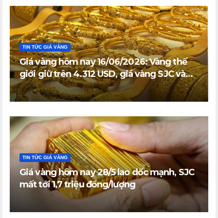
TIN TỨC GIÁ VÀNG
Giá vàng hôm nay 16/06/2026: Vàng thế
giới giữ trên 4.312 USD, giá vàng SJC và
vàng nhẫn trong nước đi ngang
TIN TỨC GIÁ VÀNG
Giá vàng hôm nay 28/5 lao dốc mạnh, SJC
mất tới 1,7 triệu đồng/lượng