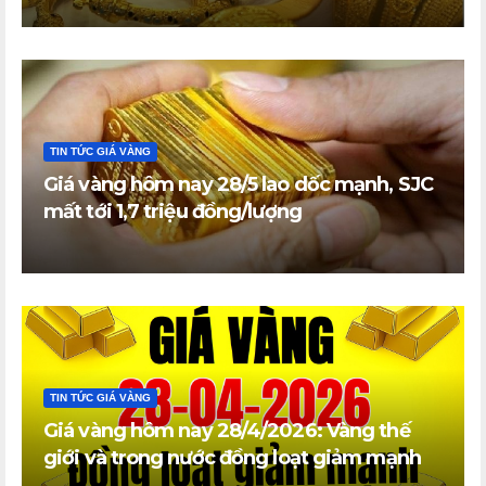
TIN TỨC GIÁ VÀNG
Giá vàng hôm nay 28/5 lao dốc mạnh, SJC
mất tới 1,7 triệu đồng/lượng
TIN TỨC GIÁ VÀNG
Giá vàng hôm nay 28/4/2026: Vàng thế
giới và trong nước đồng loạt giảm mạnh