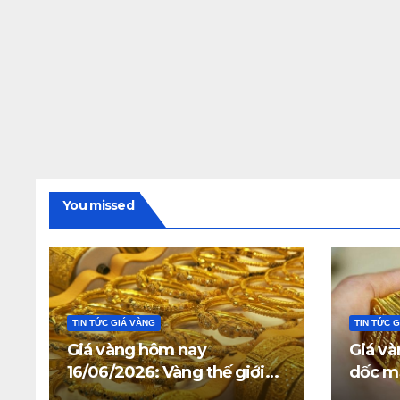
You missed
TIN TỨC GIÁ VÀNG
TIN TỨC 
Giá vàng hôm nay
Giá và
16/06/2026: Vàng thế giới
dốc mạ
giữ trên 4.312 USD, giá vàng
triệu 