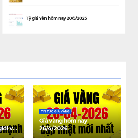
Tỷ giá Yên hôm nay 20/5/2025
TIN TỨC GIÁ VÀNG
Giá vàng hôm nay
iới và
26/4/2026
 giảm