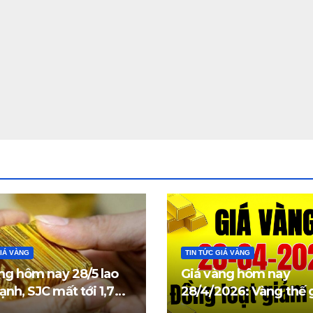
GIÁ VÀNG
TIN TỨC GIÁ VÀNG
ng hôm nay 28/5 lao
Giá vàng hôm nay
nh, SJC mất tới 1,7
28/4/2026: Vàng thế g
đồng/lượng
trong nước đồng loạt