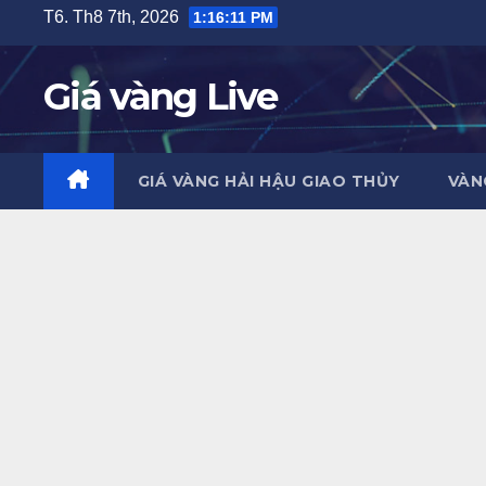
Skip
T6. Th8 7th, 2026
1:16:12 PM
to
content
Giá vàng Live
GIÁ VÀNG HẢI HẬU GIAO THỦY
VÀN