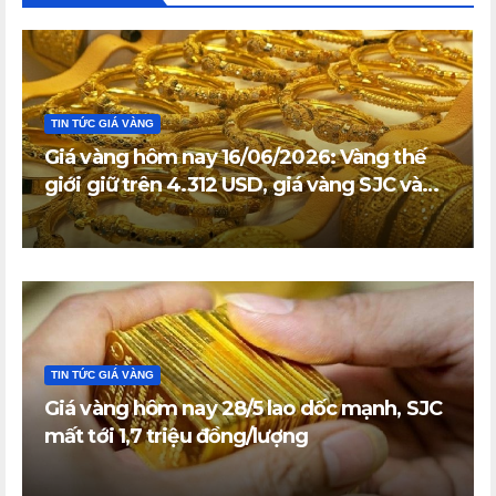
TIN TỨC GIÁ VÀNG
Giá vàng hôm nay 16/06/2026: Vàng thế
giới giữ trên 4.312 USD, giá vàng SJC và
vàng nhẫn trong nước đi ngang
TIN TỨC GIÁ VÀNG
Giá vàng hôm nay 28/5 lao dốc mạnh, SJC
mất tới 1,7 triệu đồng/lượng