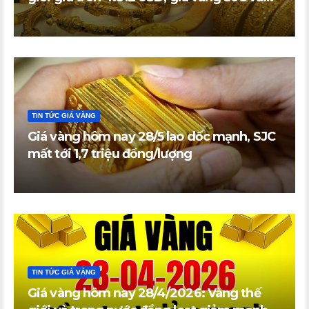
vàng nhẫn trong nước đi ngang
TIN TỨC GIÁ VÀNG
Giá vàng hôm nay 28/5 lao dốc mạnh, SJC
mất tới 1,7 triệu đồng/lượng
TIN TỨC GIÁ VÀNG
Giá vàng hôm nay 28/4/2026: Vàng thế