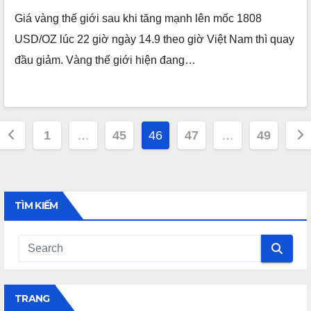
Giá vàng thế giới sau khi tăng mạnh lên mốc 1808
USD/OZ lúc 22 giờ ngày 14.9 theo giờ Việt Nam thì quay
đầu giảm. Vàng thế giới hiện đang…
Phân
1
…
45
46
47
…
49
trang
bài
iết
TÌM KIẾM
TRANG