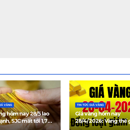
GIÁ VÀNG
TIN TỨC GIÁ VÀNG
ng hôm nay 28/5 lao
Giá vàng hôm nay
nh, SJC mất tới 1,7
28/4/2026: Vàng thế g
đồng/lượng
trong nước đồng loạt