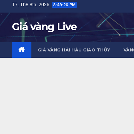
Skip
T7. Th8 8th, 2026
8:49:27 PM
to
content
Giá vàng Live
GIÁ VÀNG HẢI HẬU GIAO THỦY
VÀN