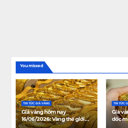
You missed
TIN TỨC GIÁ VÀNG
TIN TỨC 
Giá vàng hôm nay
Giá và
16/06/2026: Vàng thế giới
dốc mạ
giữ trên 4.312 USD, giá vàng
triệu 