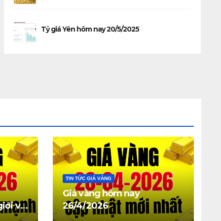
Tỷ giá Yên hôm nay 20/5/2025
TIN TỨC GIÁ VÀNG
Giá vàng hôm nay
iới và
26/4/2026
 giảm