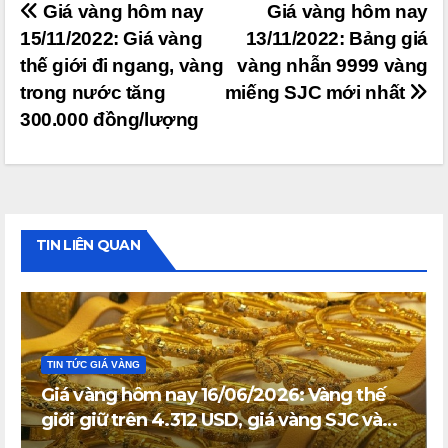
Điều
Giá vàng hôm nay
Giá vàng hôm nay
15/11/2022: Giá vàng
13/11/2022: Bảng giá
hướng
thế giới đi ngang, vàng
vàng nhẫn 9999 vàng
bài
trong nước tăng
miếng SJC mới nhất
viết
300.000 đồng/lượng
TIN LIÊN QUAN
TIN TỨC GIÁ VÀNG
Giá vàng hôm nay 16/06/2026: Vàng thế
giới giữ trên 4.312 USD, giá vàng SJC và
vàng nhẫn trong nước đi ngang