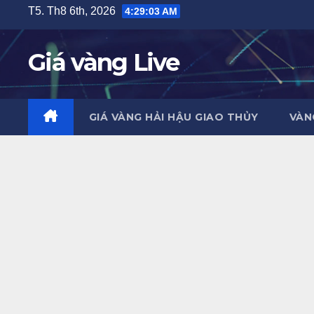
Skip
T5. Th8 6th, 2026
4:29:04 AM
to
content
Giá vàng Live
GIÁ VÀNG HẢI HẬU GIAO THỦY
VÀN