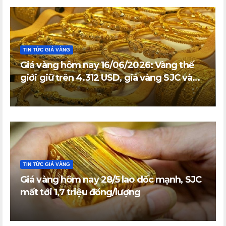
TIN TỨC GIÁ VÀNG
Giá vàng hôm nay 16/06/2026: Vàng thế
giới giữ trên 4.312 USD, giá vàng SJC và
vàng nhẫn trong nước đi ngang
TIN TỨC GIÁ VÀNG
Giá vàng hôm nay 28/5 lao dốc mạnh, SJC
mất tới 1,7 triệu đồng/lượng